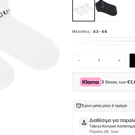
Μέγεθος:
43-46
Ποσότητα
Μείωση
Αύξηση
ποσότητας
ποσότητ
για
για
Guess
Guess
Σετ
Σετ
3 δόσεις των
€3,
3
3
Ζευγάρια
Ζευγάρι
Κάλτσες
Κάλτσες
Σοσόνια
Σοσόνια
U4YG50Z3F60-
U4YG50Z
Έχουν μείνει μόνο 4 τεμάχια
G011
G011
Λευκό
Λευκό
Διαθέσιμο για παραλ
Tobros Κεντρικό Κατάστημ
Πάριδος 84, Ίλιον