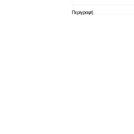
Το καλάθι
Περιγραφή
άδ
Δεν έχουν επιλεχ