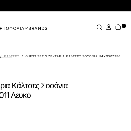
ΟΡΤΟΦΟΛΙΑ
BRANDS
/
ΚΆΛΤΣΕΣ
/
GUESS ΣΕΤ 3 ΖΕΥΓΆΡΙΑ ΚΆΛΤΣΕΣ ΣΟΣΌΝΙΑ U4YG50Z3F60-G01
ρια Κάλτσες Σοσόνια
11 Λευκό