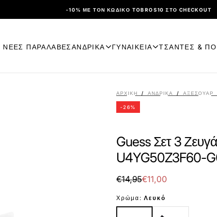
-10% ΜΕ ΤΟΝ ΚΩΔΙΚΌ TOBROS10 ΣΤΟ CHECKOUT
ΝΕΕΣ ΠΑΡΑΛΑΒΕΣ
ΑΝΔΡΙΚΑ
ΓΥΝΑΙΚΕΙΑ
ΤΣΑΝΤΕΣ & Π
ΑΡΧΙΚΉ
/
ΑΝΔΡΙΚΑ
/
ΑΞΕΣΟΥΆΡ
-
26
%
Guess Σετ 3 Ζευγά
U4YG50Z3F60-G0
€11,00
Τιμή
Τιμή
€14,95
€11,00
με
Χρώμα:
Λευκό
έκπτωση