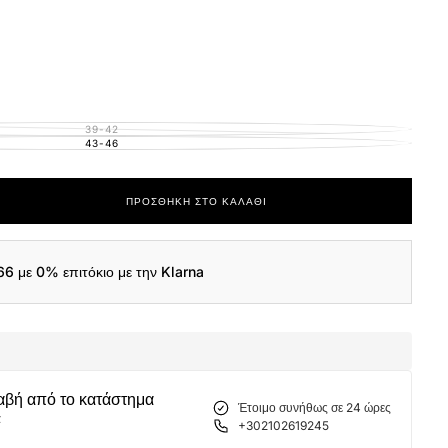
39-42
ΕΚΤΌΣ
ΑΠΟΘΈΜΑΤΟΣ
43-46
ΕΚΤΌΣ
ΑΠΟΘΈΜΑΤΟΣ
ΠΡΟΣΘΉΚΗ ΣΤΟ ΚΑΛΆΘΙ
ας
66
με 0% επιτόκιο με την Klarna
α
3F60-
αβή από το κατάστημα
Έτοιμο συνήθως σε 24 ώρες
α
+302102619245