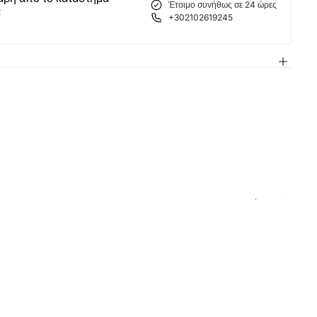
Έτοιμο συνήθως σε 24 ώρες
α
+302102619245
 σας είναι
ειο
θεί ακόμη προϊόντα