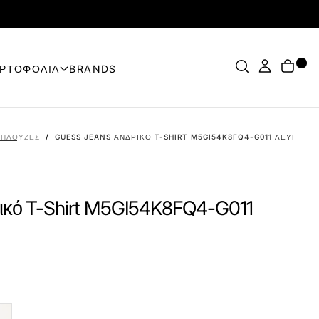
ΟΡΤΟΦΟΛΙΑ
BRANDS
ΠΛΟΎΖΕΣ
/
GUESS JEANS ΑΝΔΡΙΚΌ T-SHIRT M5GI54K8FQ4-G011 ΛΕΥΚΌ
ικό T-Shirt M5GI54K8FQ4-G011