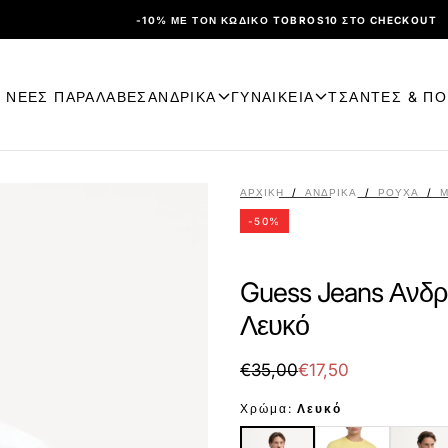
-10% ΜΕ ΤΟΝ ΚΩΔΙΚΌ TOBROS10 ΣΤΟ CHECKOUT
ΝΕΕΣ ΠΑΡΑΛΑΒΕΣ
ΑΝΔΡΙΚΑ
ΓΥΝΑΙΚΕΙΑ
ΤΣΑΝΤΕΣ & Π
ΑΡΧΙΚΉ
/
ΑΝΔΡΙΚΑ
/
ΡΟΎΧΑ
/
Μ
-
50
%
Guess Jeans Ανδρ
Λευκό
€17,50
Τιμή
Τιμή
€35,00
€17,50
με
Χρώμα:
Λευκό
έκπτωση