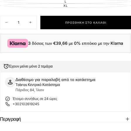
ΑΠΟΘΈΜΑΤΟΣ
L
ΕΚΤΌΣ
ΑΠΟΘΈΜΑΤΟΣ
XL
ΕΚΤΌΣ
ΑΠΟΘΈΜΑΤΟΣ
Ποσότητα
ΠΡΟΣΘΉΚΗ ΣΤΟ ΚΑΛΆΘΙ
Μείωση
Αύξηση
ποσότητας
ποσότητας
για
για
Fred
Fred
Perry
Perry
3 δόσεις των
€39,66
με 0% επιτόκιο με την Klarna
Ανδρικό
Ανδρικό
Πουκάμισο
Πουκάμισο
Oxford
Oxford
Shirt
Shirt
M5516-
M5516-
Έχουν μείνει μόνο 2 τεμάχια
738
738
Dark
Dark
Airforce
Airforce
Διαθέσιμο για παραλαβή από το κατάστημα
Tobros Κεντρικό Κατάστημα
Πάριδος 84, Ίλιον
Έτοιμο συνήθως σε 24 ώρες
+302102619245
Περιγραφή