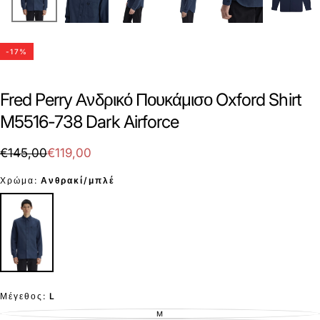
-
17
%
Fred Perry Ανδρικό Πουκάμισο Oxford Shirt
M5516-738 Dark Airforce
€119,00
Τιμή
Τιμή
€145,00
€119,00
με
Χρώμα:
Ανθρακί/μπλέ
έκπτωση
Μέγεθος:
L
M
ΕΚΤΌΣ