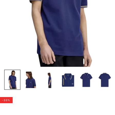
-
35
%