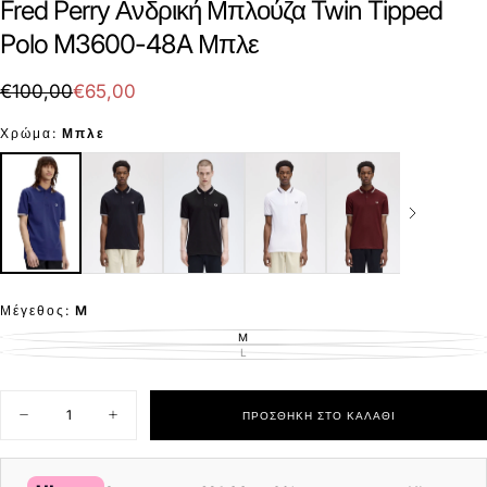
Fred Perry Ανδρική Μπλούζα Twin Tipped
Polo M3600-48A Μπλε
€65,00
Τιμή
Τιμή
€100,00
€65,00
με
Χρώμα:
Μπλε
έκπτωση
Μέγεθος:
M
M
ΕΚΤΌΣ
ΑΠΟΘΈΜΑΤΟΣ
L
ΕΚΤΌΣ
ΑΠΟΘΈΜΑΤΟΣ
Ποσότητα
ΠΡΟΣΘΉΚΗ ΣΤΟ ΚΑΛΆΘΙ
Μείωση
Αύξηση
ποσότητας
ποσότητας
για
για
Fred
Fred
Perry
Perry