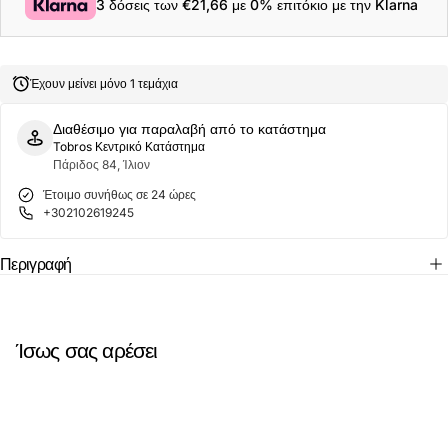
3 δόσεις των
€21,66
με 0% επιτόκιο με την Klarna
Ανδρική
Ανδρική
Μπλούζα
Μπλούζα
Twin
Twin
Tipped
Tipped
Polo
Polo
Έχουν μείνει μόνο 1 τεμάχια
M3600-
M3600-
48A
48A
Μπλε
Μπλε
Διαθέσιμο για παραλαβή από το κατάστημα
Tobros Κεντρικό Κατάστημα
Πάριδος 84, Ίλιον
Έτοιμο συνήθως σε 24 ώρες
+302102619245
Περιγραφή
Ίσως σας αρέσει