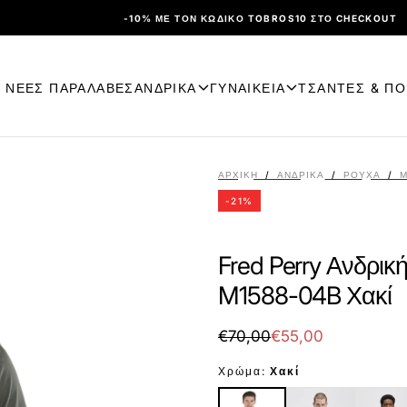
-10% ΜΕ ΤΟΝ ΚΩΔΙΚΌ TOBROS10 ΣΤΟ CHECKOUT
ΝΕΕΣ ΠΑΡΑΛΑΒΕΣ
ΑΝΔΡΙΚΑ
ΓΥΝΑΙΚΕΙΑ
ΤΣΑΝΤΕΣ & Π
ΑΡΧΙΚΉ
/
ΑΝΔΡΙΚΑ
/
ΡΟΎΧΑ
/
Μ
-
21
%
Fred Perry Ανδρικ
M1588-04B Χακί
€55,00
Τιμή
Τιμή
€70,00
€55,00
με
Χρώμα:
Χακί
έκπτωση