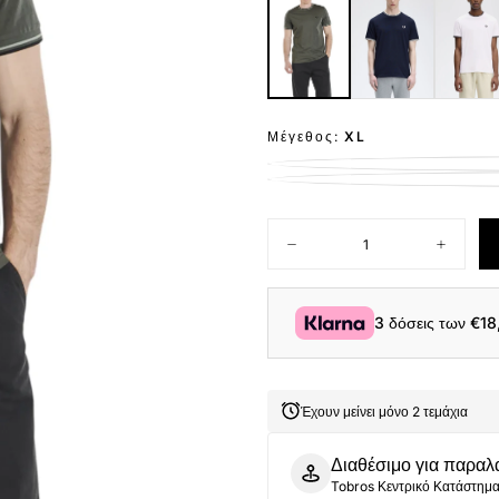
Μέγεθος:
XL
Ποσότητα
Μείωση
Αύξηση
ποσότητας
ποσότητ
για
για
Fred
Fred
Perry
Perry
3 δόσεις των
€18
Ανδρική
Ανδρική
Μπλούζα
Μπλούζ
Τ-
Τ-
Shirt
Shirt
Twin
Twin
Έχουν μείνει μόνο 2 τεμάχια
Tipped
Tipped
M1588-
M1588-
04B
04B
Διαθέσιμο για παραλ
Χακί
Χακί
Tobros Κεντρικό Κατάστημ