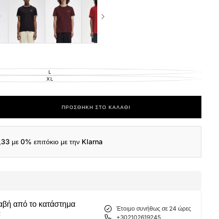
L
ΕΚΤΌΣ
ΑΠΟΘΈΜΑΤΟΣ
XL
ΕΚΤΌΣ
ΑΠΟΘΈΜΑΤΟΣ
ΠΡΟΣΘΉΚΗ ΣΤΟ ΚΑΛΆΘΙ
ας
,33
με 0% επιτόκιο με την Klarna
α
αβή από το κατάστημα
Έτοιμο συνήθως σε 24 ώρες
α
+302102619245