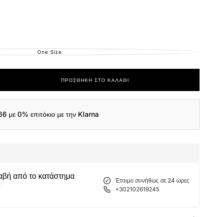
One Size
ΕΚΤΌΣ
ΑΠΟΘΈΜΑΤΟΣ
ΠΡΟΣΘΉΚΗ ΣΤΟ ΚΑΛΆΘΙ
ας
a
66
με 0% επιτόκιο με την Klarna
o™
αβή από το κατάστημα
Έτοιμο συνήθως σε 24 ώρες
α
+302102619245