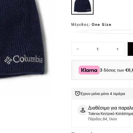
Μέγεθος:
One Size
Ποσότητα
Μείωση
Αύξηση
ποσότητας
ποσότητ
για
για
Columbia
Columbi
Unisex
Unisex
3 δόσεις των
€6,
Σκουφί
Σκουφί
Bugaboo™
Bugabo
Beanie
Beanie
CU9219-
CU9219-
464
464
Έχουν μείνει μόνο 4 τεμάχια
Navy
Navy
Διαθέσιμο για παραλ
Tobros Κεντρικό Κατάστημ
Πάριδος 84, Ίλιον