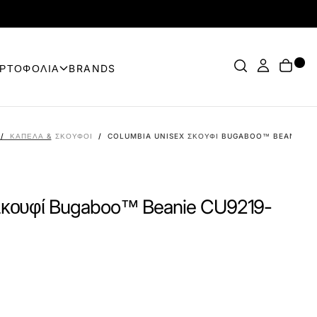
ΟΡΤΟΦΟΛΙΑ
BRANDS
/
ΚΑΠΈΛΑ & ΣΚΟΎΦΟΙ
/
COLUMBIA UNISEX ΣΚΟΥΦΊ BUGABOO™ BEANIE CU
Σκουφί Bugaboo™ Beanie CU9219-