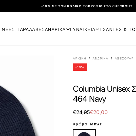
-10% ΜΕ ΤΟΝ ΚΩΔΙΚΌ TOBROS10 ΣΤΟ CHECKOUT
ΝΕΕΣ ΠΑΡΑΛΑΒΕΣ
ΑΝΔΡΙΚΑ
ΓΥΝΑΙΚΕΙΑ
ΤΣΑΝΤΕΣ & Π
ΑΡΧΙΚΉ
/
ΑΝΔΡΙΚΑ
/
ΑΞΕΣΟΥΆΡ
-
19
%
Columbia Unisex 
464 Navy
€20,00
Τιμή
Τιμή
€24,95
€20,00
με
Χρώμα:
Μπλε
έκπτωση