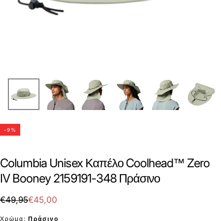
-
9
%
Columbia Unisex Καπέλο Coolhead™ Zero
IV Booney 2159191-348 Πράσινο
€45,00
Τιμή
Τιμή
€49,95
€45,00
με
Χρώμα:
Πράσινο