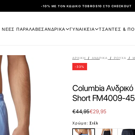
-10% ΜΕ ΤΟΝ ΚΩΔΙΚΌ TOBROS10 ΣΤΟ CHECKOUT
ΝΕΕΣ ΠΑΡΑΛΑΒΕΣ
ΑΝΔΡΙΚΑ
ΓΥΝΑΙΚΕΙΑ
ΤΣΑΝΤΕΣ & Π
ΑΡΧΙΚΉ
/
ΑΝΔΡΙΚΑ
/
ΡΟΎΧΑ
/
Μ
-
33
%
Columbia Ανδρικό 
Short FM4009-45
€29,95
Τιμή
Τιμή
€44,95
€29,95
με
Χρώμα:
Σιέλ
έκπτωση