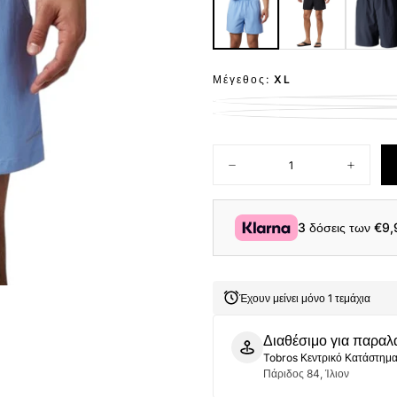
Μέγεθος:
XL
Ποσότητα
Μείωση
Αύξηση
ποσότητας
ποσότητ
για
για
Columbia
Columbi
Ανδρικό
Ανδρικό
3 δόσεις των
€9,
Σορτς
Σορτς
Μαγιό
Μαγιό
Backcast™
Backcas
III
III
Water
Water
Έχουν μείνει μόνο 1 τεμάχια
Short
Short
FM4009-
FM4009-
450
450
Διαθέσιμο για παραλ
Σιέλ
Σιέλ
Tobros Κεντρικό Κατάστημ
Πάριδος 84, Ίλιον