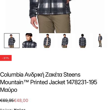
-
31
%
Columbia Ανδρική Ζακέτα Steens
Mountain™ Printed Jacket 1478231-195
Μαύρο
€48,00
Τιμή
Τιμή
€69,95
€48,00
με
Χρώμα:
Μαύρο