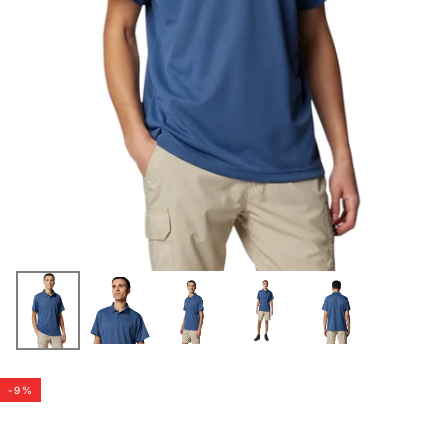
-
9
%