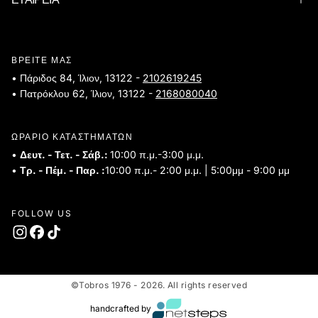
ΒΡΕΙΤΕ ΜΑΣ
• Πάριδος 84, Ίλιον, 13122 -
2102619245
• Πατρόκλου 62, Ίλιον, 13122 -
2168080040
ΩΡΑΡΙΟ ΚΑΤΑΣΤΗΜΑΤΩΝ
•
Δευτ. - Τετ. - Σάβ.:
10:00 π.μ.-3:00 μ.μ.
•
Τρ. - Πέμ. - Παρ. :
10:00 π.μ.- 2:00 μ.μ. | 5:00μμ - 9:00 μμ
FOLLOW US
©Tobros 1976 - 2026. All rights reserved
handcrafted by