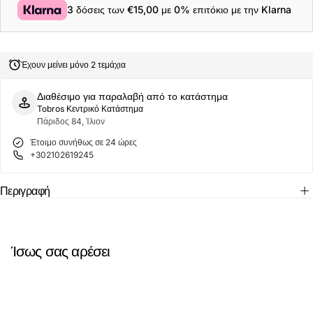
Ανδρική
Ανδρική
3 δόσεις των
€15,00
με 0% επιτόκιο με την Klarna
Μπλούζα
Μπλούζα
Utilizer
Utilizer
Polo
Polo
AM0126-
AM0126-
478
478
Έχουν μείνει μόνο 2 τεμάχια
Ραφ
Ραφ
Διαθέσιμο για παραλαβή από το κατάστημα
Tobros Κεντρικό Κατάστημα
Πάριδος 84, Ίλιον
Έτοιμο συνήθως σε 24 ώρες
+302102619245
Περιγραφή
Ίσως σας αρέσει